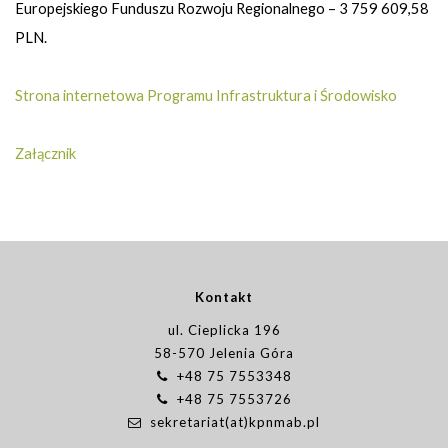
Europejskiego Funduszu Rozwoju Regionalnego – 3 759 609,58
PLN.
Strona internetowa Programu Infrastruktura i Środowisko
Załącznik
Kontakt
ul. Cieplicka 196
58-570 Jelenia Góra
+48 75 7553348
+48 75 7553726
sekretariat(at)kpnmab.pl