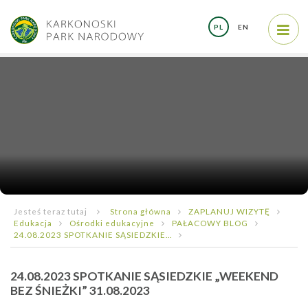
PL
EN
Jesteś teraz tutaj
Strona główna
ZAPLANUJ WIZYTĘ
Edukacja
Ośrodki edukacyjne
PAŁACOWY BLOG
24.08.2023 SPOTKANIE SĄSIEDZKIE...
24.08.2023 SPOTKANIE SĄSIEDZKIE „WEEKEND
BEZ ŚNIEŻKI” 31.08.2023