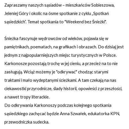
Zapraszamy naszych sąsiadów – mieszkańców Sobieszowa,
Jeleniej Góry i okolic na ósme spotkanie z cyklu „Spotkań
sąsiedzkich”. Temat spotkania to "Weekend bez Śnieżki".
Śnieżka fascynuje wędrowców od wieków, pojawia się w
pamiętnikach, poematach, na grafikach i obrazach. Do dzisiaj jest
jednym z najpopularniejszych miejsc turystycznych w Polsce.
Karkonosze pozostają trochę w jej cieniu, a przecież na to nie
zasługują. Wciąż możemy je "odkrywać" chodząc starymi
traktami i mało wydeptanymi ścieżkami. A tam czekają na nas
ciekawostki przyrodnicze, ślady historii, opowieści z przeszłości,
a nawet tropy literackie.
Do odkrywania Karkonoszy podczas kolejnego spotkania
sąsiedzkiego zachęcać będzie Anna Szwałek, edukatorka KPN,
przewodniczka sudecka.