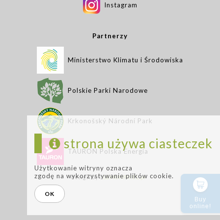
Instagram
Partnerzy
Ministerstwo Klimatu i Środowiska
Polskie Parki Narodowe
Krkonošský Národní Park
strona używa ciasteczek
TAURON Polska Energia
Użytkowanie witryny oznacza
zgodę na wykorzystywanie plików cookie.
design by :
LEMONPIXEL.pl
OK
Buy
online!