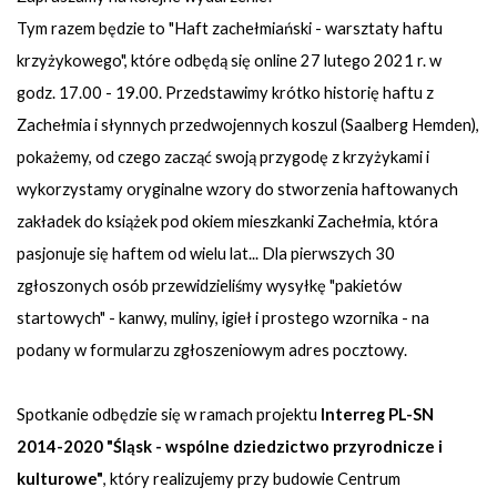
Tym razem będzie to "Haft zachełmiański - warsztaty haftu
krzyżykowego", które odbędą się online 27 lutego 2021 r. w
godz. 17.00 - 19.00. Przedstawimy krótko historię haftu z
Zachełmia i słynnych przedwojennych koszul (Saalberg Hemden),
pokażemy, od czego zacząć swoją przygodę z krzyżykami i
wykorzystamy oryginalne wzory do stworzenia haftowanych
zakładek do książek pod okiem mieszkanki Zachełmia, która
pasjonuje się haftem od wielu lat... Dla pierwszych 30
zgłoszonych osób przewidzieliśmy wysyłkę "pakietów
startowych" - kanwy, muliny, igieł i prostego wzornika - na
podany w formularzu zgłoszeniowym adres pocztowy.
Spotkanie odbędzie się w ramach projektu
Interreg PL-SN
2014-2020 "Śląsk - wspólne dziedzictwo przyrodnicze i
kulturowe"
, który realizujemy przy budowie Centrum