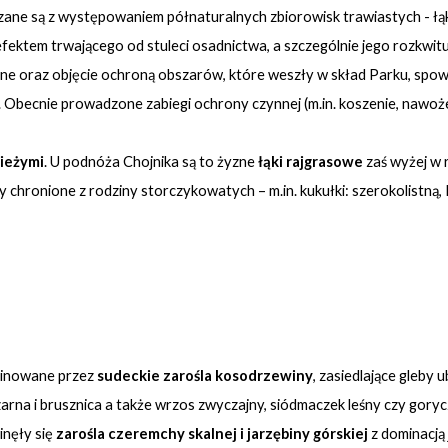
zane są z występowaniem półnaturalnych zbiorowisk trawiastych - łąk
ktem trwającego od stuleci osadnictwa, a szczególnie jego rozkwitu 
zne oraz objęcie ochroną obszarów, które weszły w skład Parku, spow
ać. Obecnie prowadzone zabiegi ochrony czynnej (m.in. koszenie, nawoże
ieżymi
. U podnóża Chojnika są to żyzne
łąki rajgrasowe
zaś wyżej w 
 chronione z rodziny storczykowatych – m.in. kukułki: szerokolistną
ominowane przez
sudeckie zarośla kosodrzewiny
, zasiedlające gleby
czarna i brusznica a także wrzos zwyczajny, siódmaczek leśny czy goryc
inęły się
zarośla czeremchy skalnej i jarzębiny górskiej
z dominacją 