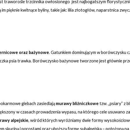
st traworośle trzcinnika owłosionego jest najbogatszym florystyczni
ięknie kwitnące byliny, takie jak: lilia złotogłów, naparstnica zwycz
ernicowe oraz bażynowe
. Gatunkiem dominującym w borówczysku cze
niczka psia trawka. Borówczysko bażynowe tworzone jest głównie prze
 pokarmowe glebach zasiedlają
murawy bliźniczkowe
tzw. „psiary” z b
owiększony w czasach prowadzenia wypasu, na którego cele usuwano z
rawy alpejskie
, wśród których wyróżniamy dwie formy wysokościowe:
tem skuciną i porostami oraz uboższą formę subalpejską – położoną na