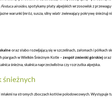
ą
Festuca airoides,
spotykamy płaty alpejskich wrzosowisk z przewagą
jazne warunki (mróz, susza, silny wiatr zwiewający pokrywę śnieżną) n
skalne
oraz słabo rozwijającą się w szczelinach, załomach i półkach 
h piargach w Wielkim Śnieżnym Kotle –
zespół zmienki górskiej
oraz 
lnica śnieżna, skalnica naprzeciwlistna czy rozrzutka alpejska.
sk śnieżnych
i i młakmi na stromych zboczach kotłów polodowcowych. Występuje tu 