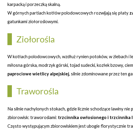
karpacką i porzeczką skalną.
W górnych partiach kotłów polodowcowych rozwijają się płaty
z
gatunkami ziołoroślowymi.
Ziołorośla
W kotłach polodowcowych, wzdłuż rynien potoków, w żlebach i le
miłosna górska, modrzyk górski, tojad sudecki, kozłek bzowy, cie
paprociowe wietlicy alpejskiej
, silnie zdominowane przez ten ga
Traworośla
Na silnie nachylonych stokach, gdzie licznie schodzące lawiny ni
zbiorowisk: traworoślami:
trzcinnika owłosionego i trzcinnika 
Często występującym zbiorowiskiem jest ubogie florystycznie tra