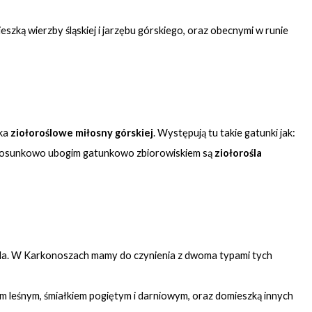
zką wierzby śląskiej i jarzębu górskiego, oraz obecnymi w runie
ska
ziołoroślowe miłosny górskiej
. Występują tu takie gatunki jak:
ym stosunkowo ubogim gatunkowo zbiorowiskiem są
ziołorośla
orośla. W Karkonoszach mamy do czynienia z dwoma typami tych
em leśnym, śmiałkiem pogiętym i darniowym, oraz domieszką innych