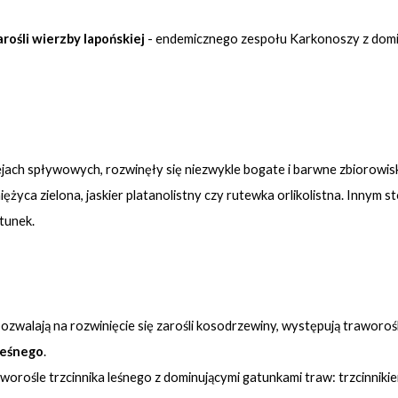
arośli wierzby lapońskiej
- endemicznego zespołu Karkonoszy z domies
jach spływowych, rozwinęły się niezwykle bogate i barwne zbiorowi
miężyca zielona, jaskier platanolistny czy rutewka orlikolistna. Inn
tunek.
e pozwalają na rozwinięcie się zarośli kosodrzewiny, występują traw
leśnego
.
worośle trzcinnika leśnego z dominującymi gatunkami traw: trzcinniki