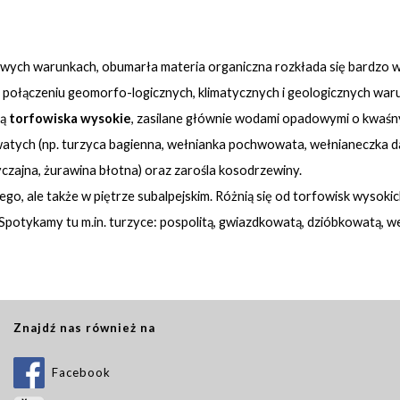
owych warunkach, obumarła materia organiczna rozkłada się bardzo wo
u połączeniu geomorfo-logicznych, klimatycznych i geologicznych war
ją
torfowiska wysokie
, zasilane głównie wodami opadowymi o kwaśny
atych (np. turzyca bagienna, wełnianka pochwowata, wełnianeczka da
czajna, żurawina błotna) oraz zarośla kosodrzewiny.
go, ale także w piętrze subalpejskim. Różnią się od torfowisk wysokic
tykamy tu m.in. turzyce: pospolitą, gwiazdkowatą, dzióbkowatą, wełni
Znajdź nas również na
Facebook