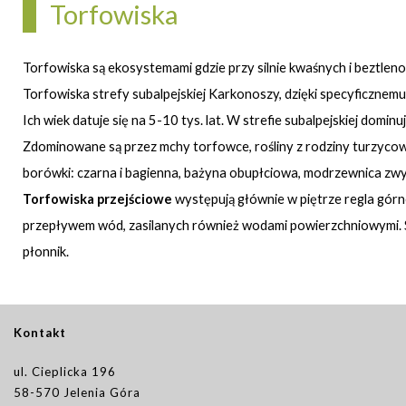
Torfowiska
Torfowiska są ekosystemami gdzie przy silnie kwaśnych i beztlen
Torfowiska strefy subalpejskiej Karkonoszy, dzięki specyficznem
Ich wiek datuje się na 5-10 tys. lat. W strefie subalpejskiej dominu
Zdominowane są przez mchy torfowce, rośliny z rodziny turzycow
borówki: czarna i bagienna, bażyna obupłciowa, modrzewnica zwy
Torfowiska przejściowe
występują głównie w piętrze regla górne
przepływem wód, zasilanych również wodami powierzchniowymi. Spo
płonnik.
Kontakt
ul. Cieplicka 196
58-570 Jelenia Góra