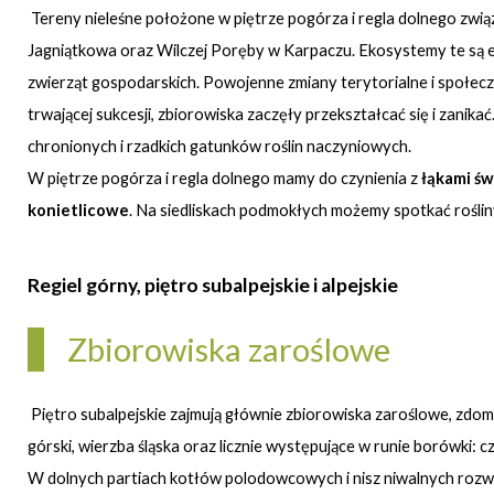
Tereny nieleśne położone w piętrze pogórza i regla dolnego zwią
Jagniątkowa oraz Wilczej Poręby w Karpaczu. Ekosystemy te są efe
zwierząt gospodarskich. Powojenne zmiany terytorialne i społec
trwającej sukcesji, zbiorowiska zaczęły przekształcać się i zanik
chronionych i rzadkich gatunków roślin naczyniowych.
W piętrze pogórza i regla dolnego mamy do czynienia z
łąkami św
konietlicowe
. Na siedliskach podmokłych możemy spotkać rośliny
Regiel górny, piętro subalpejskie i alpejskie
Zbiorowiska zaroślowe
Piętro subalpejskie zajmują głównie zbiorowiska zaroślowe, zd
górski, wierzba śląska oraz licznie występujące w runie borówki: 
W dolnych partiach kotłów polodowcowych i nisz niwalnych rozw