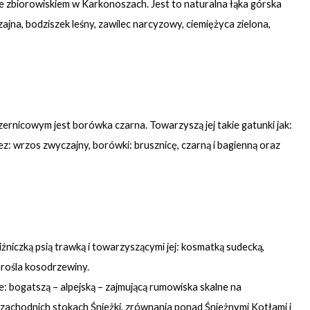
e zbiorowiskiem w Karkonoszach. Jest to naturalna łąka górska
ajna, bodziszek leśny, zawilec narcyzowy, ciemiężyca zielona,
rnicowym jest borówka czarna. Towarzyszą jej takie gatunki jak:
z: wrzos zwyczajny, borówki: brusznicę, czarną i bagienną oraz
liźniczką psią trawką i towarzyszącymi jej: kosmatką sudecką,
arośla kosodrzewiny.
 bogatszą – alpejską – zajmującą rumowiska skalne na
 zachodnich stokach Śnieżki, zrównania ponad Śnieżnymi Kotłami i