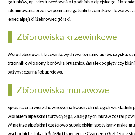
gatunków, np. rdestu wężownika i podbiałka alpejskiego. Natomia
zdominowana przez wspomniane gatunki trzcinników. Towarzyszą im p
leniec alpejski i żebrowiec górski.
Zbiorowiska krzewinkowe
Wśród zbiorowisk krzewinkowych wyróżniamy
borówczyska: cz
trzcinnik owłosiony, borówka brusznica, śmiałek pogięty czy bliź
bażyny: czarną i obupłciową.
Zbiorowiska murawowe
Spłaszczenia wierzchowinowe na kwaśnych i ubogich w składniki
widłakiem alpejskim i turzycą tęgą. Zasięg tych muraw został p
W piętrze alpejskim i częściowo subalpejskim spotykamy niskie
mu
wschodnich stokach Śnieżki i fragmencie Czarnego Grzbietu, z si