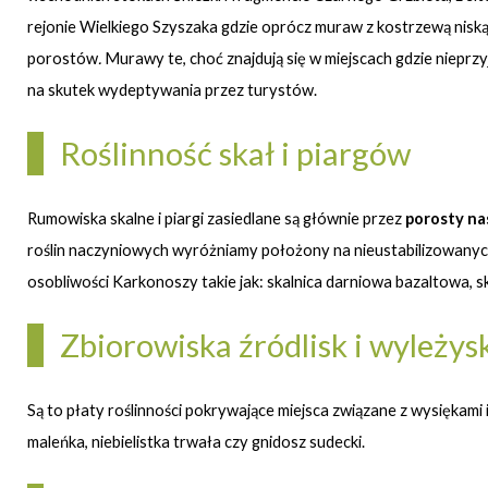
rejonie Wielkiego Szyszaka gdzie oprócz muraw z kostrzewą nisk
porostów
.
Murawy te, choć znajdują się w miejscach gdzie nieprzy
na skutek wydeptywania przez turystów.
Roślinność skał i piargów
Rumowiska skalne i piargi zasiedlane są głównie przez
porosty na
roślin naczyniowych wyróżniamy położony na nieustabilizowanyc
osobliwości Karkonoszy takie jak: skalnica darniowa bazaltowa, ska
Zbiorowiska źródlisk i wyleży
Są to płaty roślinności pokrywające miejsca związane z wysiękam
maleńka, niebielistka trwała czy gnidosz sudecki.