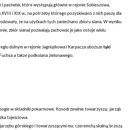
 i pastwisk, które występują główne w rejonie Sobieszowa,
XVIII i XIX w., na potrzeby którego pozyskiwano z nich paszę dla
odowały, że na użytkach tych zaniechano zbioru siana. W wyniku
nie, zbiór siana) pozwalają zachować je jako ostoje wielu
reglu dolnym w rejonie Jagniątkowa i Karpacza uboższe
łąki
, Fuchsa a także podkolana zielonawego.
 ubogie w składniki pokarmowe. Kosodrzewinie towarzyszą: jarząb
zka tojeściowa.
jarzębu górskiego i towarzyszącymi mu: czeremchą skalną, brzozą