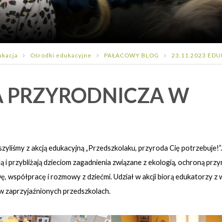
ukacja
Ośrodki edukacyjne
PAŁACOWY BLOG
23.11.2023 EDU
JA PRZYRODNICZA W
zyliśmy z akcją edukacyjną „Przedszkolaku, przyroda Cię potrzebuje!”.
i przybliżają dzieciom zagadnienia związane z ekologią, ochroną prz
 współpracę i rozmowy z dziećmi. Udział w akcji biorą edukatorzy z
w zaprzyjaźnionych przedszkolach.