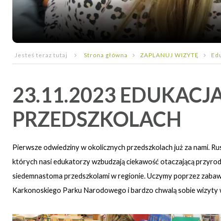
Jesteś teraz tutaj
Strona główna
ZAPLANUJ WIZYTĘ
Ed
23.11.2023 EDUKAC
PRZEDSZKOLACH
Pierwsze odwiedziny w okolicznych przedszkolach już za nami. Rus
których nasi edukatorzy wzbudzają ciekawość otaczającą przyrodą 
siedemnastoma przedszkolami w regionie. Uczymy poprzez zabawę,
Karkonoskiego Parku Narodowego i bardzo chwalą sobie wizyty 