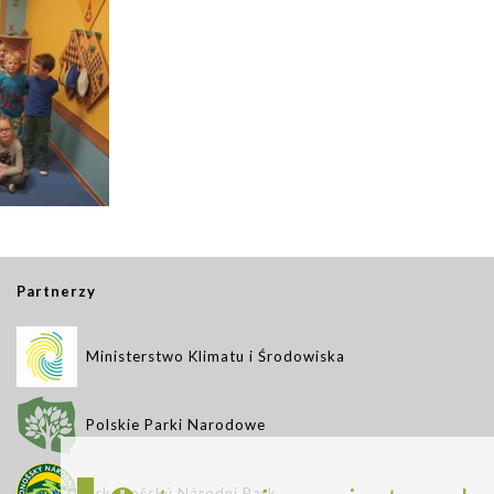
Partnerzy
Ministerstwo Klimatu i Środowiska
Polskie Parki Narodowe
Krkonošský Národní Park