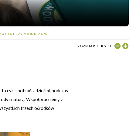
KACJA PRZYRODNICZA W...
ROZMIAR TEKSTU
 To cykl spotkań z dziećmi, podczas
yrody i naturą. Współpracujemy z
 wszystkich trzech ośrodków