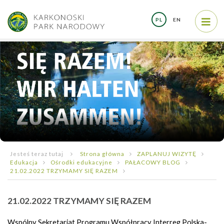
PL
EN
Jesteś teraz tutaj
Strona główna
ZAPLANUJ WIZYTĘ
Edukacja
Ośrodki edukacyjne
PAŁACOWY BLOG
21.02.2022 TRZYMAMY SIĘ RAZEM
21.02.2022 TRZYMAMY SIĘ RAZEM
Wspólny Sekretariat Programu Współpracy Interreg Polska-