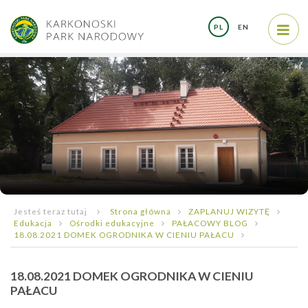
PL
EN
Jesteś teraz tutaj
Strona główna
ZAPLANUJ WIZYTĘ
Edukacja
Ośrodki edukacyjne
PAŁACOWY BLOG
18.08.2021 DOMEK OGRODNIKA W CIENIU PAŁACU
18.08.2021 DOMEK OGRODNIKA W CIENIU
PAŁACU