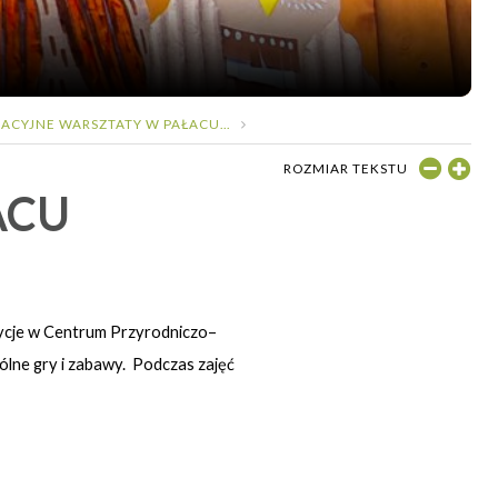
KACYJNE WARSZTATY W PAŁACU...
ROZMIAR TEKSTU
ACU
zycje w Centrum Przyrodniczo–
ne gry i zabawy. Podczas zajęć