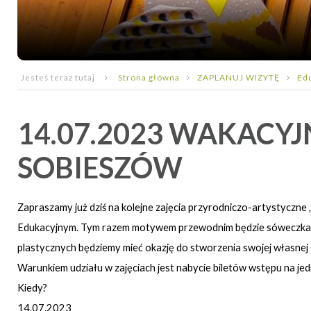
Jesteś teraz tutaj
Strona główna
ZAPLANUJ WIZYTĘ
Ed
14.07.2023 WAKACY
SOBIESZÓW
Zapraszamy już dziś na kolejne zajęcia przyrodniczo-artystycz
Edukacyjnym. Tym razem motywem przewodnim będzie sóweczka. P
plastycznych będziemy mieć okazję do stworzenia swojej własnej 
Warunkiem udziału w zajęciach jest nabycie biletów wstępu na je
Kiedy?
14.07.2023