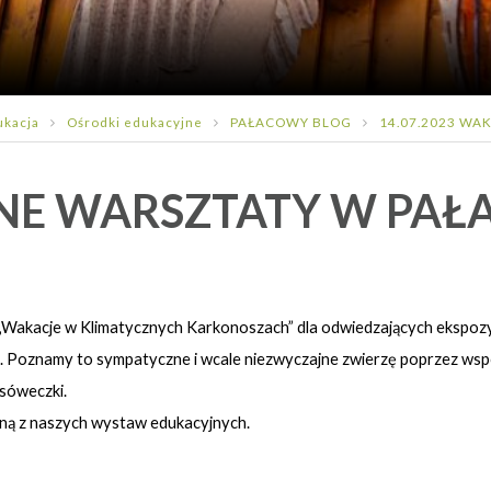
ukacja
Ośrodki edukacyjne
PAŁACOWY BLOG
14.07.2023 WA
JNE WARSZTATY W PAŁ
ne „Wakacje w Klimatycznych Karkonoszach” dla odwiedzających ekspo
oznamy to sympatyczne i wcale niezwyczajne zwierzę poprzez wspól
sóweczki.
dną z naszych wystaw edukacyjnych.