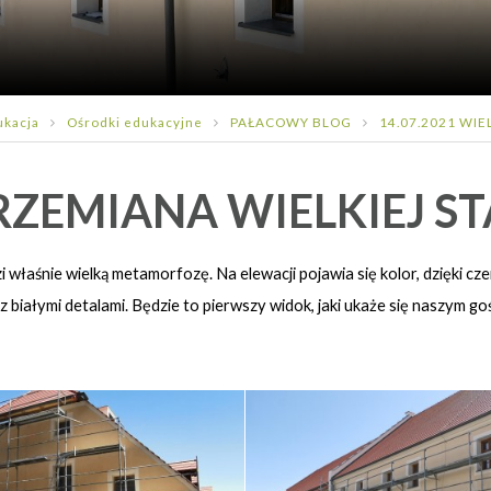
ukacja
Ośrodki edukacyjne
PAŁACOWY BLOG
14.07.2021 WIE
RZEMIANA WIELKIEJ ST
właśnie wielką metamorfozę. Na elewacji pojawia się kolor, dzięki cz
białymi detalami. Będzie to pierwszy widok, jaki ukaże się naszym goś