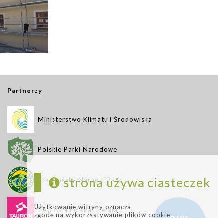
Partnerzy
Ministerstwo Klimatu i Środowiska
Polskie Parki Narodowe
strona używa ciasteczek
Krkonošský Národní Park
Użytkowanie witryny oznacza
TAURON Polska Energia
zgodę na wykorzystywanie plików cookie.