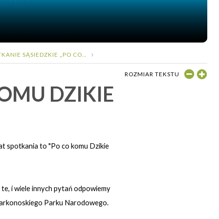
KANIE SĄSIEDZKIE „PO CO...
ROZMIAR TEKSTU
KOMU DZIKIE
at spotkania to "Po co komu Dzikie
a te, i wiele innych pytań odpowiemy
ji Karkonoskiego Parku Narodowego.