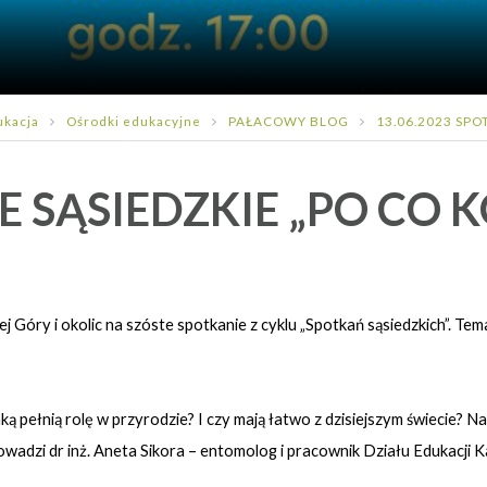
ukacja
Ośrodki edukacyjne
PAŁACOWY BLOG
13.06.2023 SPOT
E SĄSIEDZKIE „PO CO 
Góry i okolic na szóste spotkanie z cyklu „Spotkań sąsiedzkich”. Tem
aką pełnią rolę w przyrodzie? I czy mają łatwo z dzisiejszym świecie? N
prowadzi dr inż. Aneta Sikora – entomolog i pracownik Działu Edukac