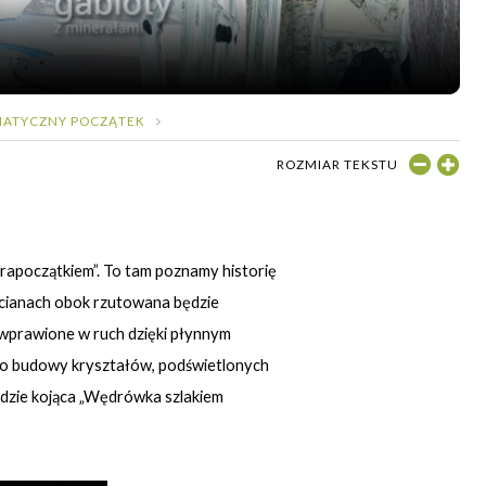
IMATYCZNY POCZĄTEK
ROZMIAR TEKSTU
Prapoczątkiem”. To tam poznamy historię
 ścianach obok rzutowana będzie
 wprawione w ruch dzięki płynnym
 do budowy kryształów, podświetlonych
ędzie kojąca „Wędrówka szlakiem