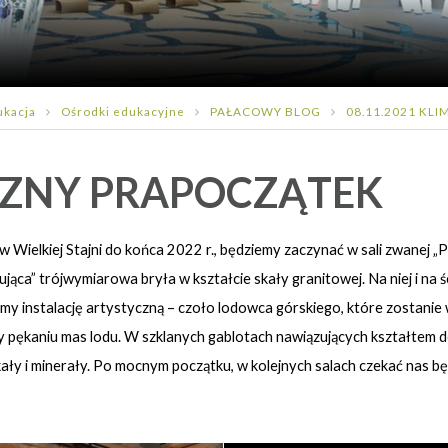
ukacja
Ośrodki edukacyjne
PAŁACOWY BLOG
08.11.2021 KL
YCZNY PRAPOCZĄTEK
Wielkiej Stajni do końca 2022 r., będziemy zaczynać w sali zwanej „
ująca” trójwymiarowa bryła w kształcie skały granitowej. Na niej i na
ymy instalację artystyczną – czoło lodowca górskiego, które zostanie
y pękaniu mas lodu. W szklanych gablotach nawiązujących kształtem
ały i minerały. Po mocnym początku, w kolejnych salach czekać nas b